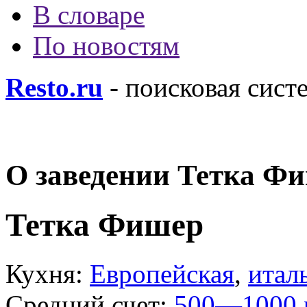
В словаре
По новостям
Resto.ru
- поисковая сист
О заведении Тетка Ф
Тетка Фишер
Кухня:
Европейская
,
итал
Средний счет:
500—1000 